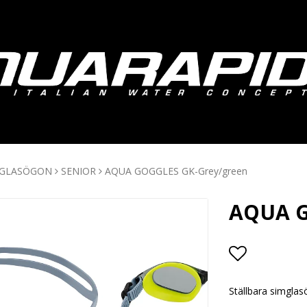
MGLASÖGON
SENIOR
AQUA GOGGLES GK-Grey/green
AQUA G
Lägg till i
Ställbara simglas