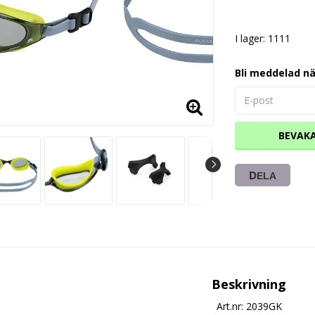
I lager: 1111
Bli meddelad nä
BEVAK
DELA
Beskrivning
Art.nr: 2039GK