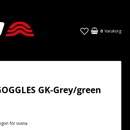
0
Varukorg
Din varukorg är tom
OGGLES GK-Grey/green
 favoritlistan
ögon för vuxna.