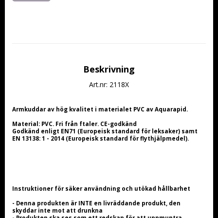
Beskrivning
Art.nr: 2118X
Armkuddar av hög kvalitet i materialet PVC av Aquarapid.
Material: PVC. Fri från ftaler. CE-godkänd
Godkänd enligt EN71 (Europeisk standard för leksaker) samt 
EN 13138: 1 - 2014 (Europeisk standard för flythjälpmedel).
Instruktioner för säker användning och utökad hållbarhet
- Denna produkten är INTE en livräddande produkt, den 
skyddar inte mot att drunkna
- Produkten ska ses som ett redskap för att uppmuntra 