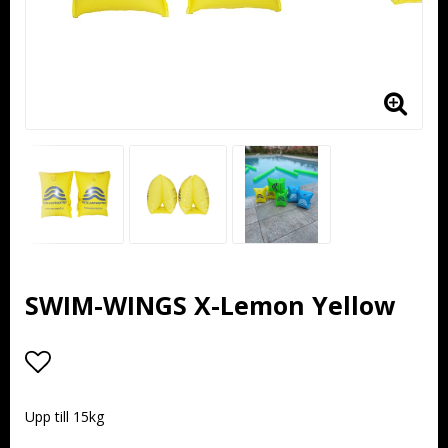
SWIM-WINGS X-Lemon Yellow
Lägg till i favoritlistan
Upp till 15kg