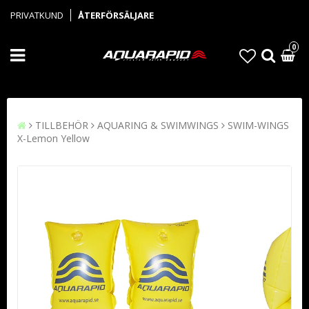
PRIVATKUND
ÅTERFÖRSÄLJARE
0
TILLBEHÖR
AQUARING & SWIMWINGS
SWIM-WINGS
X-Lemon Yellow