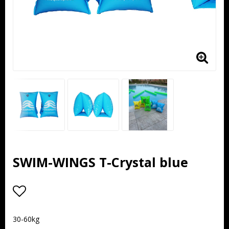
SWIM-WINGS T-Crystal blue
Lägg till i favoritlistan
30-60kg