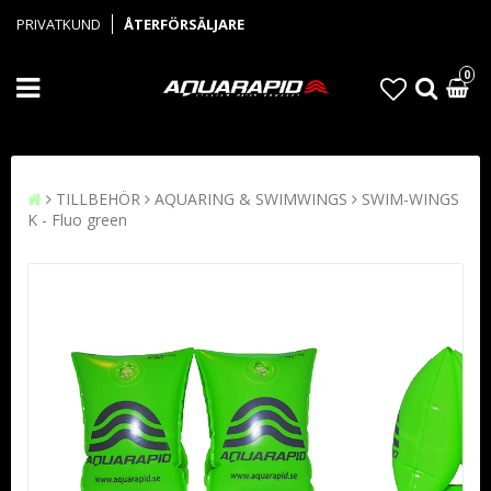
PRIVATKUND
ÅTERFÖRSÄLJARE
0
TILLBEHÖR
AQUARING & SWIMWINGS
SWIM-WINGS
K - Fluo green