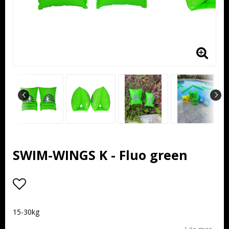
SWIM-WINGS K - Fluo green
Lägg till i favoritlistan
15-30kg