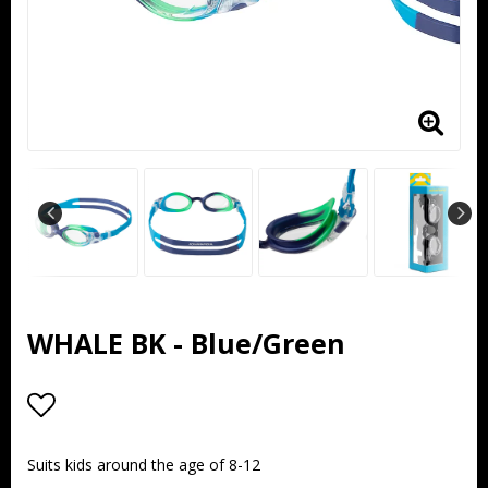
WHALE BK - Blue/Green
Add to list of favorites
Suits kids around the age of 8-12